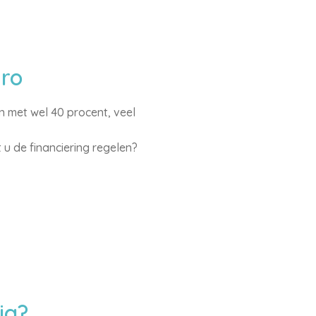
uro
n met wel 40 procent, veel
 u de financiering regelen?
ig?