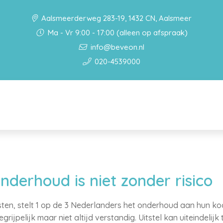
Aalsmeerderweg 283-19, 1432 CN, Aalsmeer
Ma - Vr 9:00 - 17:00 (alleen op afspraak)
info@beveon.nl
020-4539000
nderhoud is niet zonder risico
en, stelt 1 op de 3 Nederlanders het onderhoud aan hun koop
rijpelijk maar niet altijd verstandig. Uitstel kan uiteindelijk